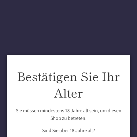
IM ANGEBOT
IM ANGEBOT
Bestätigen Sie Ihr
2023 Westhofener Bacchus
2024 Müller-Thurgau mild
Alter
QbA süß
Normaler
€60,00
€5,80
Normaler
Preis
€72,00
€6,80
(
€5,80
/
1
l
)
Preis
(
€9,07
/
1
l
)
Sie müssen mindestens 18 Jahre alt sein, um diesen
Shop zu betreten.
Sind Sie über 18 Jahre alt?
IM ANGEBOT
IM ANGEBOT